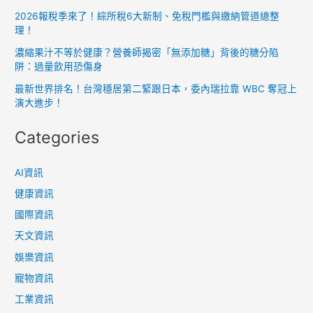
灣
2026報稅季來了！綜所稅6大新制、免稅門檻與繳納管道總整
間
理！
諜
濃縮果汁不等於健康？營養師揭密「無添加糖」背後的糖分陷
網
阱：過量飲用恐傷身
絡
最新世界排名！台灣穩居第二緊跟日本，委內瑞拉靠 WBC 奪冠上
與
演大進步！
跨
Categories
國
情
報
AI資訊
戰
健康資訊
國際資訊
天文資訊
娛樂資訊
寵物資訊
工業資訊