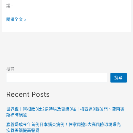
與
議。
潛
習
在
閱讀全文 »
近
後
平
果
「總
解
體
析
國
家
搜尋
安
搜尋
全
觀」
Recent Posts
十
周
年：
世界盃｜阿根廷3比2逆轉埃及晉級8強！梅西連9戰破門、費南德
斯補時絕殺
揭
露
嘉義婦成今年首例日本腦炎病例！住家周邊5大高風險環境曝光
台
疾管署籲提高警覺