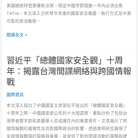
美國總統拜登簽署新法案，限定中國字節跳動一年內必須出售
TikTok。本文深入分析禁令背後的國家安全擔憂、執行方式及中美
可能的政治動態。
美
閱讀全文 »
國
「TikTok
習近平「總體國家安全觀」十周
禁
售
年：揭露台灣間諜網絡與跨國情報
令」
戰
正
式
國際資訊
生
效！
本文深入探討了中國國家主席習近平提出的「總體國家安全觀」
背
十周年之際，中國國安部公布的十大間諜案，重點分析了包括台
後
灣學者鄭宇欽和美籍華人梁成運在內的重要案件。文章揭示了跨
動
國情報戰的複雜性及其對國際政治的影響，透過案例研究展現了
機
全球情報戰場的策略與後果，並提供了對抗間諜活動的策略和建