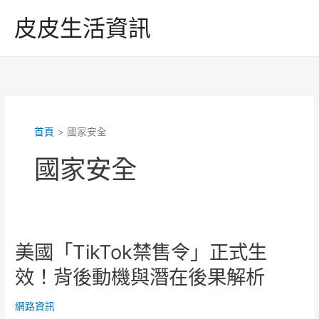
跳
皮皮生活資訊
至
主
要
內
容
首頁
國家安全
國家安全
美國「TikTok禁售令」正式生
效！背後動機與潛在後果解析
網路資訊