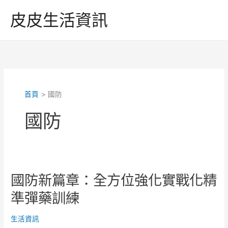
跳
皮皮生活資訊
至
主
要
內
容
首頁
國防
國防
國防新篇章：全方位強化實戰化精
準彈藥訓練
生活資訊