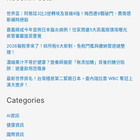
戰
化
世界盃｜阿根廷3比2逆轉埃及晉級8強！梅西連9戰破門、費南德
斯補時絕殺
精
準
嘉義婦成今年首例日本腦炎病例！住家周邊5大高風險環境曝光
彈
疾管署籲提高警覺
藥
2026報稅季來了！綜所稅6大新制、免稅門檻與繳納管道總整
訓
理！
練
濃縮果汁不等於健康？營養師揭密「無添加糖」背後的糖分陷
阱：過量飲用恐傷身
最新世界排名！台灣穩居第二緊跟日本，委內瑞拉靠 WBC 奪冠上
演大進步！
Categories
AI資訊
健康資訊
國際資訊