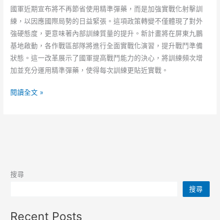
國軍近期宣布將不再節省使用精準彈藥，而是加強實戰化射擊訓
練，以因應國際局勢的日益緊張。這項政策轉變不僅體現了對外
強硬態度，更意味著內部訓練質量的提升。新計畫將在屏東九鵬
基地啟動，各作戰區部隊將進行全面實戰化演習，提升戰鬥準備
狀態。這一改革展示了國軍提高戰鬥能力的決心，將訓練頻次增
加並充分運用精準彈藥，使得每次訓練更貼近實戰。
國
閱讀全文 »
防
新
篇
章：
全
方
搜尋
位
搜尋
強
化
Recent Posts
實