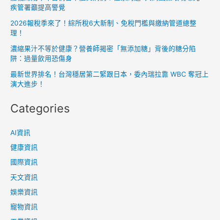
秤
疾管署籲提高警覺
與
2026報稅季來了！綜所稅6大新制、免稅門檻與繳納管道總整
巨
理！
蟹
濃縮果汁不等於健康？營養師揭密「無添加糖」背後的糖分陷
女
阱：過量飲用恐傷身
性
最新世界排名！台灣穩居第二緊跟日本，委內瑞拉靠 WBC 奪冠上
特
演大進步！
質
Categories
大
解
析
AI資訊
健康資訊
國際資訊
天文資訊
娛樂資訊
寵物資訊