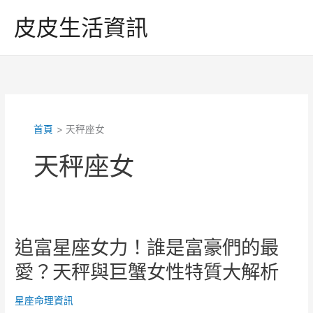
跳
皮皮生活資訊
至
主
要
內
容
首頁
天秤座女
天秤座女
追富星座女力！誰是富豪們的最
愛？天秤與巨蟹女性特質大解析
星座命理資訊