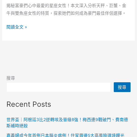
揭秘富豪們心中最愛的星座女性！本文深入分析天秤、巨蟹、金
牛與雙魚座女性的特質，探索她們如何成為豪門最佳伴侶選擇。
追
閱讀全文 »
富
星
座
女
力！
誰
搜尋
是
搜尋
富
豪
Recent Posts
們
的
最
世界盃｜阿根廷3比2逆轉埃及晉級8強！梅西連9戰破門、費南德
斯補時絕殺
愛？
天
嘉義婦成今年首例日本腦炎病例！住家周邊5大高風險環境曝光