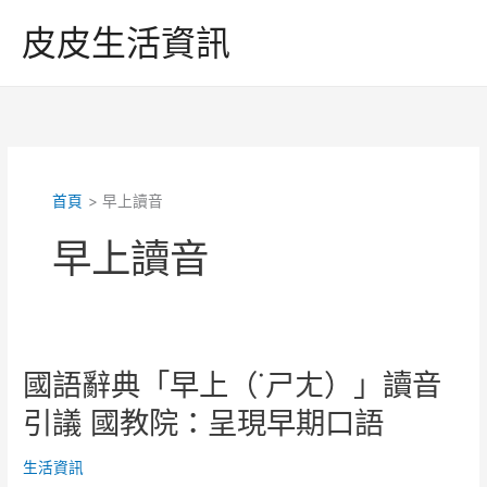
跳
皮皮生活資訊
至
主
要
內
容
首頁
早上讀音
早上讀音
國語辭典「早上（˙ㄕㄤ）」讀音
引議 國教院：呈現早期口語
生活資訊