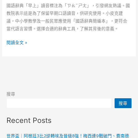
國語辭典「早上」讀音標注為「ㄗㄠˇ˙ㄕㄤ」，引發網友熱議。國
教院表示這是為了保留早期口語讀音，供研究使用。小皮克建
議，中小學教學及一般民眾應使用「國語辭典簡編本」，更符合
當代語言習慣。選擇合適的辭典工具，了解其背後的意義。
國
閱讀全文 »
語
辭
典
「早
上
（˙
搜尋
ㄕ
搜尋
ㄤ）」
讀
Recent Posts
音
引
議
世界盃｜阿根廷3比2逆轉埃及晉級8強！梅西連9戰破門、費南德