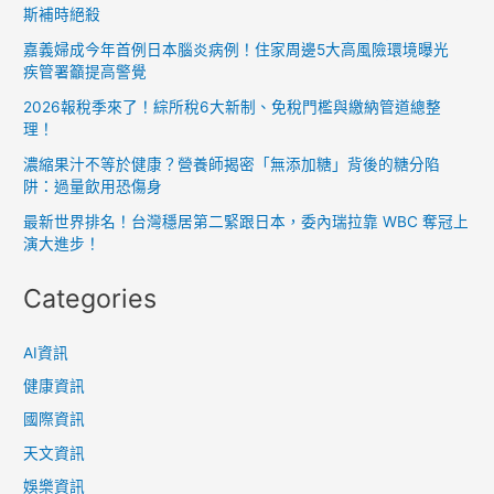
斯補時絕殺
國
教
嘉義婦成今年首例日本腦炎病例！住家周邊5大高風險環境曝光
院：
疾管署籲提高警覺
呈
2026報稅季來了！綜所稅6大新制、免稅門檻與繳納管道總整
現
理！
早
濃縮果汁不等於健康？營養師揭密「無添加糖」背後的糖分陷
期
阱：過量飲用恐傷身
口
最新世界排名！台灣穩居第二緊跟日本，委內瑞拉靠 WBC 奪冠上
語
演大進步！
Categories
AI資訊
健康資訊
國際資訊
天文資訊
娛樂資訊