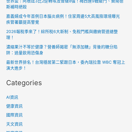
世界盃｜阿根廷3比2逆轉埃及晉級8強！梅西連9戰破門、費南德
斯補時絕殺
總
是
嘉義婦成今年首例日本腦炎病例！住家周邊5大高風險環境曝光
圓
疾管署籲提高警覺
潤？
2026報稅季來了！綜所稅6大新制、免稅門檻與繳納管道總整
聰
理！
明、
濃縮果汁不等於健康？營養師揭密「無添加糖」背後的糖分陷
活
阱：過量飲用恐傷身
潑
最新世界排名！台灣穩居第二緊跟日本，委內瑞拉靠 WBC 奪冠上
又
演大進步！
愛
Categories
吃
的
特
AI資訊
點
健康資訊
讓
國際資訊
你
天文資訊
無