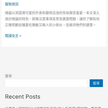
寵物資訊
橘貓以其圓潤可愛的外表和聰明活潑的性格廣受喜愛。本文深入
探討橘貓的特色、飼養注意事項及常見健康問題，讓你了解如何
正確照顧這種愛吃懶動又親人的小傢伙，並維持牠們的健康。
橘
閱讀全文 »
貓
的
祕
密
大
公
搜尋
開！
搜尋
為
什
Recent Posts
麼
橘
貓