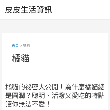
跳
皮皮生活資訊
至
主
要
內
容
首頁
橘貓
橘貓
橘貓的祕密大公開！為什麼橘貓總
是圓潤？聰明、活潑又愛吃的特點
讓你無法不愛！