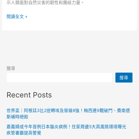
示人類面對自然災害的韌性和團結力量。
花
閱讀全文 »
蓮
地
震
後，
五
天
搜尋
內
搜尋
搶
通
Recent Posts
中
橫
世界盃｜阿根廷3比2逆轉埃及晉級8強！梅西連9戰破門、費南德
斯補時絕殺
嘉義婦成今年首例日本腦炎病例！住家周邊5大高風險環境曝光
疾管署籲提高警覺