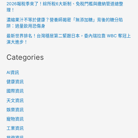
2026報稅季來了！綜所稅6大新制、免稅門檻與繳納管道總整
理！
濃縮果汁不等於健康？營養師揭密「無添加糖」背後的糖分陷
阱：過量飲用恐傷身
最新世界排名！台灣穩居第二緊跟日本，委內瑞拉靠 WBC 奪冠上
演大進步！
Categories
AI資訊
健康資訊
國際資訊
天文資訊
娛樂資訊
寵物資訊
工業資訊
旅遊資訊