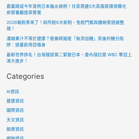
言
嘉義婦成今年首例日本腦炎病例！住家周邊5大高風險環境曝光
論
疾管署籲提高警覺
自
2026報稅季來了！綜所稅6大新制、免稅門檻與繳納管道總整
由
理！
不
濃縮果汁不等於健康？營養師揭密「無添加糖」背後的糖分陷
容
阱：過量飲用恐傷身
侵
最新世界排名！台灣穩居第二緊跟日本，委內瑞拉靠 WBC 奪冠上
犯
演大進步！
Categories
AI資訊
健康資訊
國際資訊
天文資訊
娛樂資訊
寵物資訊