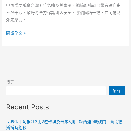
中國當局威脅台灣五位名嘴及其家屬，總統府強調台灣言論自由
不容干涉，政府將全力保護國人安全，呼籲團結一致，共同抵制
外來壓力。
中
閱讀全文 »
國
威
脅
台
灣
媒
搜尋
體
搜尋
人
總
Recent Posts
統
府
強
世界盃｜阿根廷3比2逆轉埃及晉級8強！梅西連9戰破門、費南德
斯補時絕殺
調