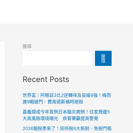
搜尋
搜
尋
Recent Posts
世界盃｜阿根廷3比2逆轉埃及晉級8強！梅西
連9戰破門、費南德斯補時絕殺
嘉義婦成今年首例日本腦炎病例！住家周邊5
大高風險環境曝光 疾管署籲提高警覺
2026報稅季來了！綜所稅6大新制、免稅門檻