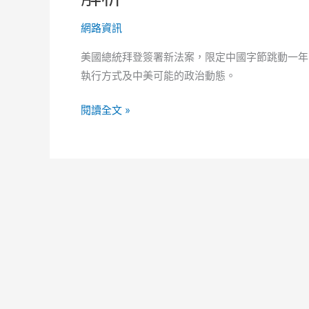
網路資訊
美國總統拜登簽署新法案，限定中國字節跳動一年內
執行方式及中美可能的政治動態。
美
閱讀全文 »
國
「TikTok
禁
售
令」
正
式
生
效！
背