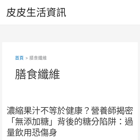
跳
皮皮生活資訊
至
主
要
內
容
首頁
膳食纖維
膳食纖維
濃縮果汁不等於健康？營養師揭密
「無添加糖」背後的糖分陷阱：過
量飲用恐傷身