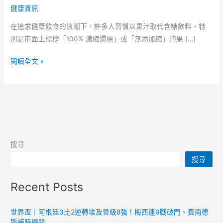
健康資訊
在追求健康飲食的浪潮下，許多人習慣以果汁取代含糖飲料，特
別是市面上標榜「100% 濃縮還原」或「無添加糖」的果 […]
濃
閱讀全文 »
縮
果
汁
不
等
於
搜尋
健
搜尋
康？
營
Recent Posts
養
師
揭
世界盃｜阿根廷3比2逆轉埃及晉級8強！梅西連9戰破門、費南德
斯補時絕殺
密