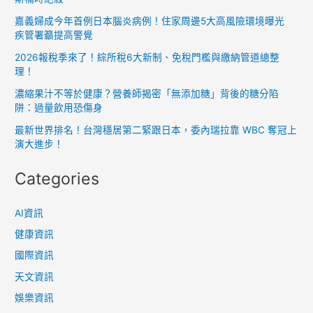
「無
嘉義婦成今年首例日本腦炎病例！住家周邊5大高風險環境曝光
添
疾管署籲提高警覺
加
2026報稅季來了！綜所稅6大新制、免稅門檻與繳納管道總整
糖」
理！
背
濃縮果汁不等於健康？營養師揭密「無添加糖」背後的糖分陷
後
阱：過量飲用恐傷身
的
最新世界排名！台灣穩居第二緊跟日本，委內瑞拉靠 WBC 奪冠上
糖
演大進步！
分
Categories
陷
阱：
過
AI資訊
量
健康資訊
飲
國際資訊
用
天文資訊
恐
傷
娛樂資訊