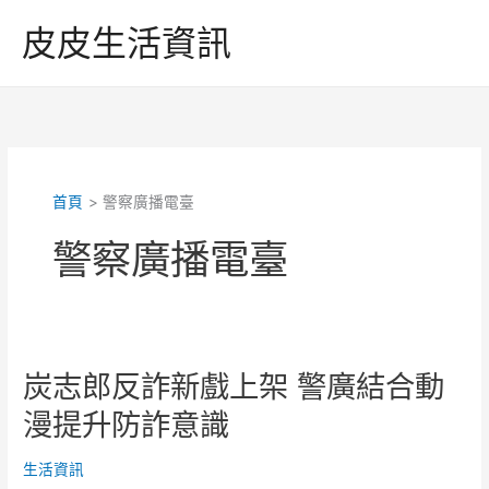
跳
皮皮生活資訊
至
主
要
內
容
首頁
警察廣播電臺
警察廣播電臺
炭志郎反詐新戲上架 警廣結合動
漫提升防詐意識
生活資訊