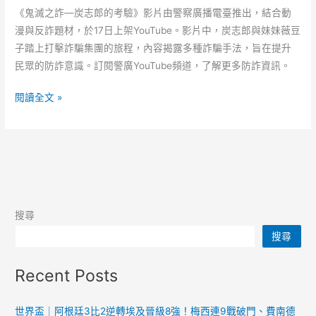
《鬼滅之詐—炭志郎的考驗》影片由警察廣播電臺推出，結合動
漫與反詐題材，於17日上架YouTube。影片中，炭志郎與妹妹薇豆
子踏上打擊詐騙集團的旅程，內容揭露多種詐騙手法，旨在提升
民眾的防詐意識。訂閱警廣YouTube頻道，了解更多防詐資訊。
炭
閱讀全文 »
志
郎
反
詐
新
戲
搜尋
上
搜尋
架
警
Recent Posts
廣
結
合
世界盃｜阿根廷3比2逆轉埃及晉級8強！梅西連9戰破門、費南德