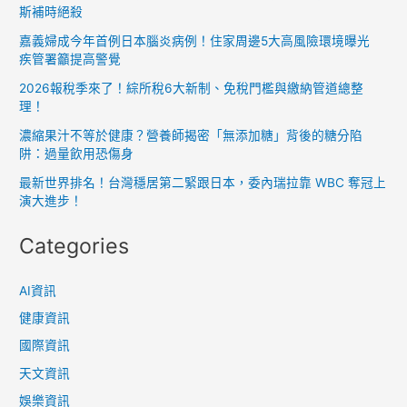
斯補時絕殺
動
漫
嘉義婦成今年首例日本腦炎病例！住家周邊5大高風險環境曝光
提
疾管署籲提高警覺
升
2026報稅季來了！綜所稅6大新制、免稅門檻與繳納管道總整
防
理！
詐
濃縮果汁不等於健康？營養師揭密「無添加糖」背後的糖分陷
意
阱：過量飲用恐傷身
識
最新世界排名！台灣穩居第二緊跟日本，委內瑞拉靠 WBC 奪冠上
演大進步！
Categories
AI資訊
健康資訊
國際資訊
天文資訊
娛樂資訊