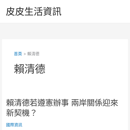
跳
皮皮生活資訊
至
主
要
內
容
首頁
賴清德
賴清德
賴清德若遵憲辦事 兩岸關係迎來
新契機？
國際資訊