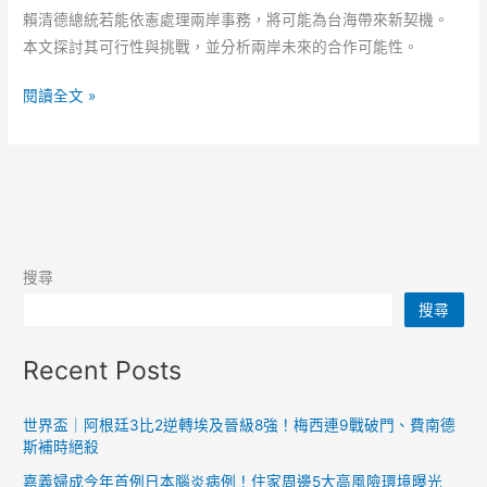
賴清德總統若能依憲處理兩岸事務，將可能為台海帶來新契機。
本文探討其可行性與挑戰，並分析兩岸未來的合作可能性。
賴
閱讀全文 »
清
德
若
遵
憲
辦
搜尋
事
搜尋
兩
岸
Recent Posts
關
係
迎
世界盃｜阿根廷3比2逆轉埃及晉級8強！梅西連9戰破門、費南德
斯補時絕殺
來
新
嘉義婦成今年首例日本腦炎病例！住家周邊5大高風險環境曝光