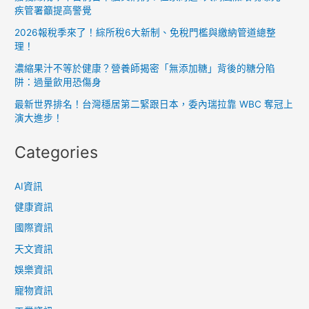
契
疾管署籲提高警覺
機？
2026報稅季來了！綜所稅6大新制、免稅門檻與繳納管道總整
理！
濃縮果汁不等於健康？營養師揭密「無添加糖」背後的糖分陷
阱：過量飲用恐傷身
最新世界排名！台灣穩居第二緊跟日本，委內瑞拉靠 WBC 奪冠上
演大進步！
Categories
AI資訊
健康資訊
國際資訊
天文資訊
娛樂資訊
寵物資訊