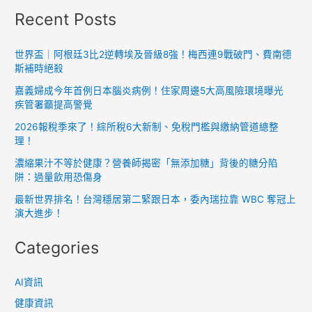
Recent Posts
十
周
年：
世界盃｜阿根廷3比2逆轉埃及晉級8強！梅西連9戰破門、費南德
斯補時絕殺
揭
露
嘉義婦成今年首例日本腦炎病例！住家周邊5大高風險環境曝光
台
疾管署籲提高警覺
灣
2026報稅季來了！綜所稅6大新制、免稅門檻與繳納管道總整
間
理！
諜
濃縮果汁不等於健康？營養師揭密「無添加糖」背後的糖分陷
網
阱：過量飲用恐傷身
絡
最新世界排名！台灣穩居第二緊跟日本，委內瑞拉靠 WBC 奪冠上
與
演大進步！
跨
Categories
國
情
報
AI資訊
戰
健康資訊