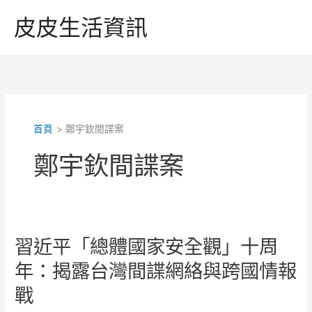
跳
皮皮生活資訊
至
主
要
內
容
首頁
鄭宇欽間諜案
鄭宇欽間諜案
習近平「總體國家安全觀」十周
年：揭露台灣間諜網絡與跨國情報
戰