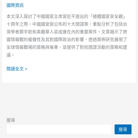
國際資訊
本文深入探討了中國國家主席習近平提出的「總體國家安全觀」
十周年之際，中國國安部公布的十大間諜案，重點分析了包括台
灣學者鄭宇欽和美籍華人梁成運在內的重要案件。文章揭示了跨
國情報戰的複雜性及其對國際政治的影響，透過案例研究展現了
全球情報戰場的策略與後果，並提供了對抗間諜活動的策略和建
議。
習
閱讀全文 »
近
平
「總
體
國
家
搜尋
安
搜尋
全
觀」