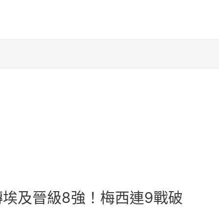
轉埃及晉級8強！梅西連9戰破