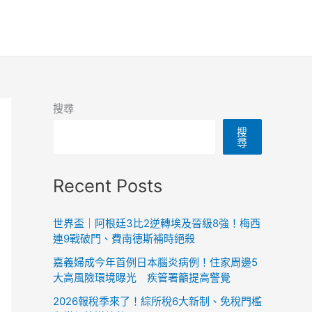
搜尋
搜
尋
Recent Posts
世界盃｜阿根廷3比2逆轉埃及晉級8強！梅西
連9戰破門、費南德斯補時絕殺
嘉義婦成今年首例日本腦炎病例！住家周邊5
大高風險環境曝光 疾管署籲提高警覺
2026報稅季來了！綜所稅6大新制、免稅門檻