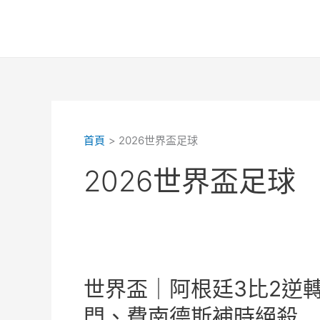
跳
至
主
要
內
容
首頁
2026世界盃足球
2026世界盃足球
世界盃｜阿根廷3比2逆
門、費南德斯補時絕殺