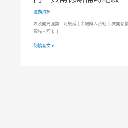
運動資訊
埃及開局強勢 阿根廷上半場陷入苦戰 比賽開始
領先。阿 […]
世
閱讀全文 »
界
盃
｜
阿
根
廷
3
比
2
逆