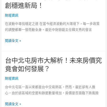
下
創穩進新局！
看
的
AI
日
財經資訊
產
圓
業
在波動中尋找穩定之道 在當今經濟波動的大環境下，每一步政策
未
是
的調整都牽一發而動全身。最近中財辦副主任韓文秀的發言
來
否
之
真
財
閱讀全文 »
路，
有
政
揭
泡
新
開
沫？
台中北屯房市大解析！未來房價究
策
幣
略：
竟會如何發展？
值
慎
動
行
財經資訊
向
收
台中北屯區一直以來都是台中交易熱區，然而，最近卻有人擔
縮
心，由於該區域的空屋和餘屋數量增加，房價是否面臨下跌風險
與
抑
台
閱讀全文 »
制，