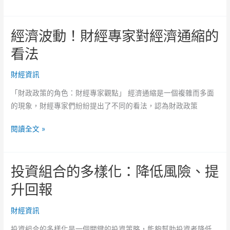
中
開
北
創
經濟波動！財經專家對經濟通縮的
屯
穩
房
看法
進
市
新
大
財經資訊
局！
解
「財政政策的角色：財經專家觀點」 經濟通縮是一個複雜而多面
析！
的現象，財經專家們紛紛提出了不同的看法，認為財政政策
未
來
經
閱讀全文 »
房
濟
價
波
究
投資組合的多樣化：降低風險、提
動！
竟
財
升回報
會
經
如
專
財經資訊
何
家
發
投資組合的多樣化是一個關鍵的投資策略，能夠幫助投資者降低