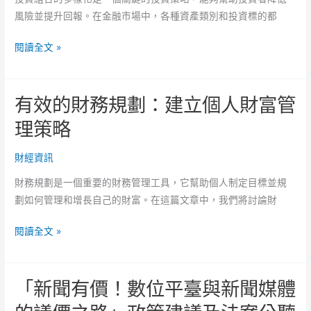
對
展？
風險並提升回報。在金融市場中，各種資產類別和投資標的都
經
濟
投
閱讀全文 »
通
資
縮
組
的
有效的財務規劃：建立個人財富管
合
看
的
理策略
法
多
樣
財經資訊
化：
財務規劃是一個重要的財務管理工具，它幫助個人制定目標並規
降
劃如何管理和增長自己的財富。在這篇文章中，我們將討論財
低
風
有
閱讀全文 »
險、
效
提
的
升
「新聞有價！數位平臺與新聞媒體
財
回
務
報