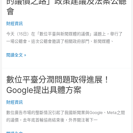
的議價之路」政策建議及法案公聽
規
會
劃：
建
財經資訊
立
個
今天（15日）在「數位平臺與新聞媒體的議價」議題上，舉行了
人
一場公聽會。這次公聽會邀請了相關政府部門、新聞媒體、
財
「新
富
閱讀全文 »
聞
管
有
理
數位平臺分潤問題取得進展！
價！
策
數
略
Google提出具體方案
位
平
財經資訊
臺
數位廣告市場的壟斷情況引起了我國新聞業與Google、Meta之間
與
的議價，去年底首輪協商結束後，外界關注著下一
新
聞