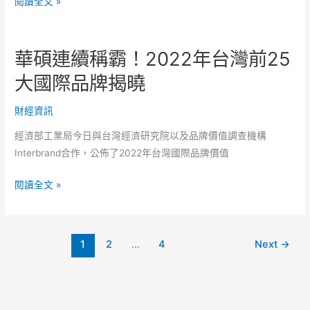
數
閱讀全文 »
媒
位
體
平
的
華碩連續稱霸！2022年台灣前25
臺
議
分
大國際品牌揭曉
價
潤
之
問
財經資訊
路」
題
政
經濟部工業局今日與台灣經濟研究院以及品牌價值調查機構
取
策
Interbrand合作，公佈了2022年台灣國際品牌價值
得
建
進
議
華
閱讀全文 »
展！
及
碩
Google
法
連
提
案
續
出
1
2
...
4
Next
→
公
稱
具
聽
霸！
體
會
2022
方
年