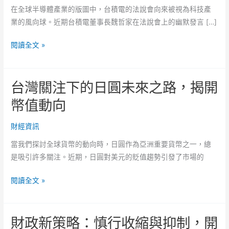
在全球半導體產業的版圖中，台積電的法說會向來被視為科技產
業的風向球。近期台積電董事長魏哲家在法說會上的幽默發言 […]
客
閱讀全文 »
戶
比
台灣關注下的日圓未來之路，揭開
我
們
幣值動向
還
有
財經資訊
錢！
當我們探討全球貨幣的動向時，日圓作為亞洲重要貨幣之一，總
從
是吸引許多關注。近期，日圓對美元的貶值趨勢引發了市場的
台
積
台
閱讀全文 »
電
灣
法
關
說
財政新策略：慎行收縮與抑制，開
注
會