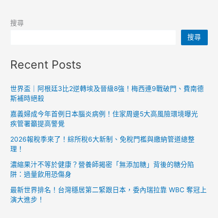
案
台
灣
搜尋
前
搜尋
25
大
Recent Posts
國
際
世界盃｜阿根廷3比2逆轉埃及晉級8強！梅西連9戰破門、費南德
品
斯補時絕殺
牌
嘉義婦成今年首例日本腦炎病例！住家周邊5大高風險環境曝光
揭
疾管署籲提高警覺
曉
2026報稅季來了！綜所稅6大新制、免稅門檻與繳納管道總整
理！
濃縮果汁不等於健康？營養師揭密「無添加糖」背後的糖分陷
阱：過量飲用恐傷身
最新世界排名！台灣穩居第二緊跟日本，委內瑞拉靠 WBC 奪冠上
演大進步！