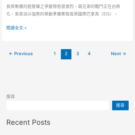
健
長榮集團的經營權之爭變得愈發激烈，兩兄弟的戰鬥正在白熱
的
化，弟弟派以強勢的舉動準備奪取長榮國際巴拿馬（EIS）。
投
資
長
閱讀全文 »
組
榮
合
集
團
←
Previous
1
2
3
4
Next
→
動
盪！
弟
弟
派
角
搜尋
逐
搜尋
國
際
Recent Posts
巴
拿