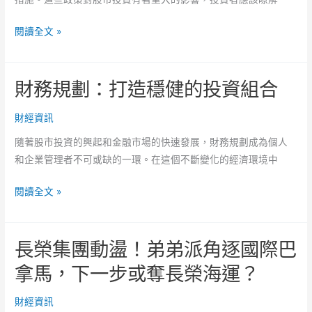
不
預
貨
閱讀全文 »
期
幣
比
政
聯
財務規劃：打造穩健的投資組合
策
準
對
會
財經資訊
股
更
市
隨著股市投資的興起和金融市場的快速發展，財務規劃成為個人
早
投
和企業管理者不可或缺的一環。在這個不斷變化的經濟環境中
停
資
止
的
財
閱讀全文 »
升
影
務
息
響
規
與
長榮集團動盪！弟弟派角逐國際巴
劃：
策
打
拿馬，下一步或奪長榮海運？
略
造
穩
財經資訊