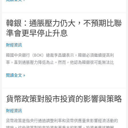
風
元！
融
險，
市
世
韓銀：通脹壓力仍大，不預期比聯
場
銀
的
準會更早停止升息
呼
經
籲
濟
財經資訊
政
指
府
韓國中央銀行（BOK）總裁李昌鏞表示，韓銀必須繼續提高利
標
採
率，直到通脹壓力降低為止。然而，他認為韓銀很可能無法比
與
取
財
行
韓
閱讀全文 »
務
動
銀：
報
通
表
貨幣政策對股市投資的影響與策略
脹
分
壓
析
財經資訊
力
仍
貨幣政策是指央行通過調整利率和貨幣供應量來影響經濟活動的
大，
措施。這些政策對股市投資有著重大的影響，投資者應該瞭解