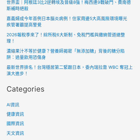
世界盃｜阿根廷3比2逆轉埃及晉級8強！梅西連9戰破門、費南德
馬，
斯補時絕殺
下
嘉義婦成今年首例日本腦炎病例！住家周邊5大高風險環境曝光
一
疾管署籲提高警覺
步
2026報稅季來了！綜所稅6大新制、免稅門檻與繳納管道總整
或
理！
奪
濃縮果汁不等於健康？營養師揭密「無添加糖」背後的糖分陷
長
阱：過量飲用恐傷身
榮
最新世界排名！台灣穩居第二緊跟日本，委內瑞拉靠 WBC 奪冠上
海
演大進步！
運？
Categories
AI資訊
健康資訊
國際資訊
天文資訊