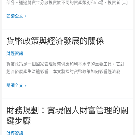
部分。通過將資金分散投資於不同的資產類別和市場，投資者 […]
投
閱讀全文 »
資
組
貨幣政策與經濟發展的關係
合
的
財經資訊
多
元
貨幣政策是一個國家管理貨幣供應和利率水準的重要工具，它對
化
經濟發展產生深遠影響。本文將探討貨幣政策如何影響經濟發
與
風
貨
閱讀全文 »
險
幣
管
政
理
財務規劃：實現個人財富管理的關
策
與
鍵步驟
經
濟
財經資訊