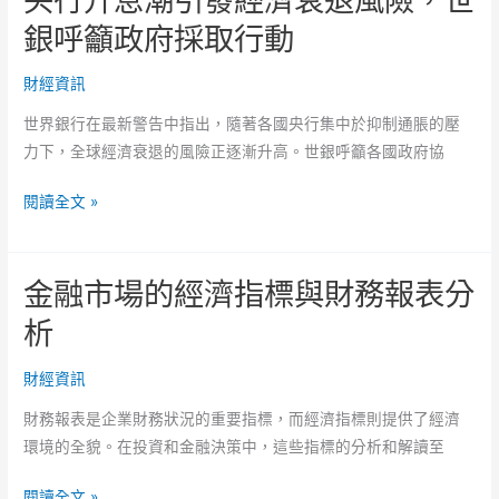
鍵
搶
銀呼籲政府採取行動
步
攻
驟
寵
財經資訊
物
世界銀行在最新警告中指出，隨著各國央行集中於抑制通脹的壓
市
力下，全球經濟衰退的風險正逐漸升高。世銀呼籲各國政府協
場，
打
央
閱讀全文 »
造
行
一
升
條
金融市場的經濟指標與財務報表分
息
龍
潮
析
服
引
務，
發
財經資訊
商
經
機
財務報表是企業財務狀況的重要指標，而經濟指標則提供了經濟
濟
達
環境的全貌。在投資和金融決策中，這些指標的分析和解讀至
衰
600
退
億
金
閱讀全文 »