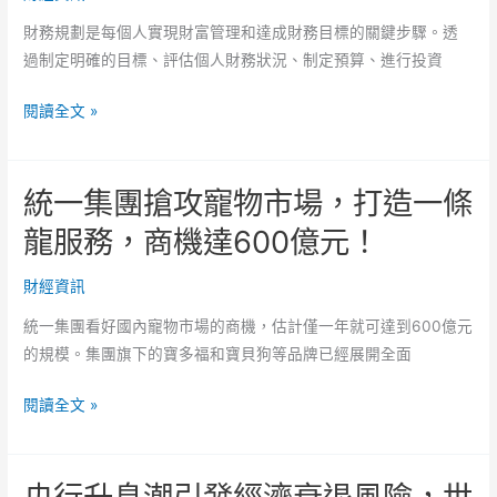
發
財務規劃是每個人實現財富管理和達成財務目標的關鍵步驟。透
展
過制定明確的目標、評估個人財務狀況、制定預算、進行投資
的
關
財
閱讀全文 »
係
務
規
統一集團搶攻寵物市場，打造一條
劃：
實
龍服務，商機達600億元！
現
個
財經資訊
人
統一集團看好國內寵物市場的商機，估計僅一年就可達到600億元
財
的規模。集團旗下的寶多福和寶貝狗等品牌已經展開全面
富
管
統
閱讀全文 »
理
一
的
集
關
央行升息潮引發經濟衰退風險，世
團