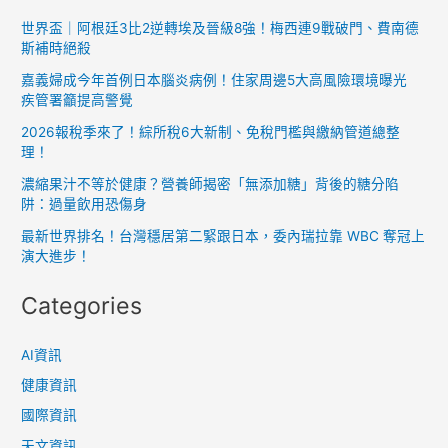
錢
世界盃｜阿根廷3比2逆轉埃及晉級8強！梅西連9戰破門、費南德
斯補時絕殺
人
絕
嘉義婦成今年首例日本腦炎病例！住家周邊5大高風險環境曝光
不
疾管署籲提高警覺
碰
2026報稅季來了！綜所稅6大新制、免稅門檻與繳納管道總整
的”
理！
三
濃縮果汁不等於健康？營養師揭密「無添加糖」背後的糖分陷
樣
阱：過量飲用恐傷身
東
最新世界排名！台灣穩居第二緊跟日本，委內瑞拉靠 WBC 奪冠上
西”，
演大進步！
讓
Categories
你
荷
包
AI資訊
不
健康資訊
再
國際資訊
失
天文資訊