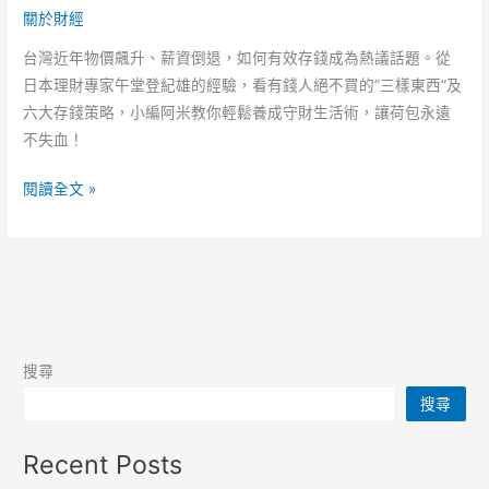
關於財經
台灣近年物價飆升、薪資倒退，如何有效存錢成為熱議話題。從
日本理財專家午堂登紀雄的經驗，看有錢人絕不買的”三樣東西”及
六大存錢策略，小編阿米教你輕鬆養成守財生活術，讓荷包永遠
不失血！
達
閱讀全文 »
人
傳
授
存
錢
新
搜尋
觀
搜尋
點！
揭
Recent Posts
秘
有