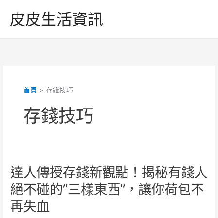
跳
皮皮生活資訊
至
主
要
內
容
首頁
存錢技巧
存錢技巧
達人傳授存錢新觀點！揭秘有錢人
絕不碰的”三樣東西”，讓你荷包不
再失血