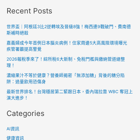
巨
Recent Posts
獸
無
法
世界盃｜阿根廷3比2逆轉埃及晉級8強！梅西連9戰破門、費南德
斯補時絕殺
攫
取
嘉義婦成今年首例日本腦炎病例！住家周邊5大高風險環境曝光
奧
疾管署籲提高警覺
斯
2026報稅季來了！綜所稅6大新制、免稅門檻與繳納管道總整
卡
理！
最
濃縮果汁不等於健康？營養師揭密「無添加糖」背後的糖分陷
佳
阱：過量飲用恐傷身
影
最新世界排名！台灣穩居第二緊跟日本，委內瑞拉靠 WBC 奪冠上
片
演大進步！
之
Categories
謎！
AI資訊
健康資訊