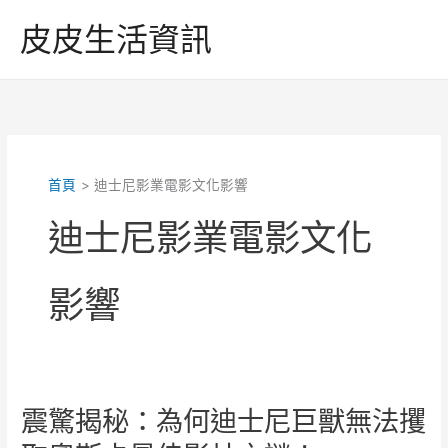
跳
皮皮生活資訊
至
主
要
內
容
首頁
迪士尼影業電影文化影響
迪士尼影業電影文化
影響
震驚揭秘：為何迪士尼巨獸無法攫