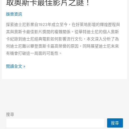
取奧斯卡最佳影片之謎！
娛樂資訊
探索迪士尼影業自1923年成立至今，在好萊塢影壇的輝煌歷程與
其與奧斯卡最佳影片獎間的複雜關係。從華特迪士尼的個人奧斯
卡紀錄到迪士尼經典電影如何影響流行文化，本文深入分析了為
何迪士尼難以攀登奧斯卡最高榮譽的原因，同時展望迪士尼未來
有機會打破這一局面的可能性。
震
閱讀全文 »
驚
揭
秘：
為
何
迪
搜尋
士
搜尋
尼